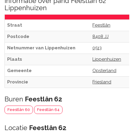
Informatie over pand Feestlân 62
Lippenhuizen
Straat
Feestlân
Postcode
8408 JJ
Netnummer van Lippenhuizen
0513
Plaats
Lippenhuizen
Gemeente
Opsterland
Provincie
Friesland
Buren
Feestlân 62
Feestlân 60
Feestlân 64
Locatie
Feestlân 62