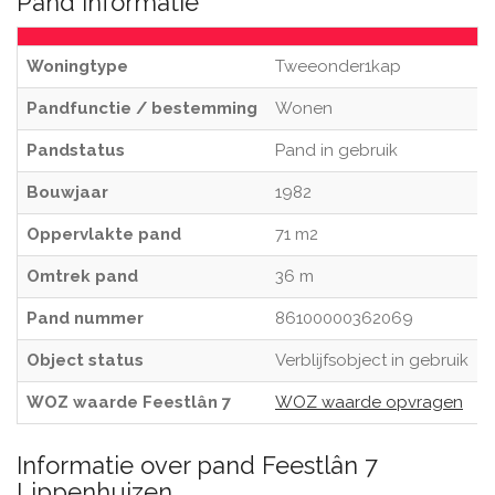
Pand informatie
Woningtype
Tweeonder1kap
Pandfunctie / bestemming
Wonen
Pandstatus
Pand in gebruik
Bouwjaar
1982
Oppervlakte pand
71 m2
Omtrek pand
36 m
Pand nummer
86100000362069
Object status
Verblijfsobject in gebruik
WOZ waarde Feestlân 7
WOZ waarde opvragen
Informatie over pand Feestlân 7
Lippenhuizen