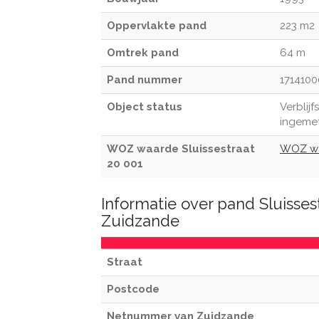
Oppervlakte pand
223 m2
Omtrek pand
64 m
Pand nummer
1714100
Object status
Verblijf
ingeme
WOZ waarde Sluissestraat
WOZ wa
20 001
Informatie over pand Sluisses
Zuidzande
Straat
Postcode
Netnummer van Zuidzande