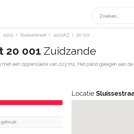
4505
Sluissestraat
4505AZ
20 001
t 20 001
Zuidzande
 met een oppervlakte van 223 m2. Het pand gelegen aan de 
Locatie
Sluissestra
 gebruik