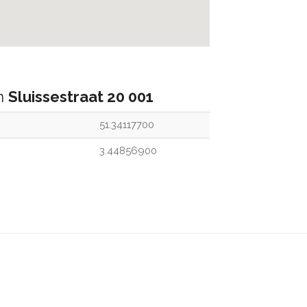
an
Sluissestraat 20 001
51.34117700
3.44856900