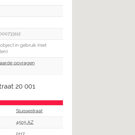
000733112
sobject in gebruik (niet
ten)
arde opvragen
traat 20 001
Sluissestraat
4505 AZ
0117