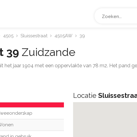
4505
Sluissestraat
4505AW
39
at 39
Zuidzande
it het jaar 1904 met een oppervlakte van 78 m2. Het pand g
Locatie
Sluissestra
Tweeonder1kap
Wonen
and in gebruik