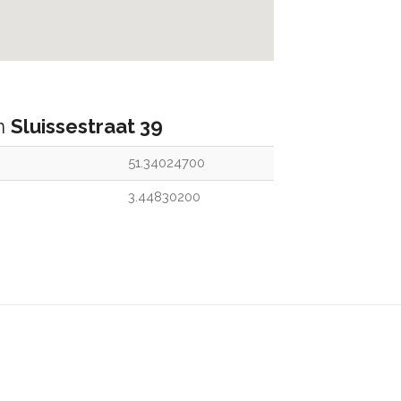
an
Sluissestraat 39
51.34024700
3.44830200