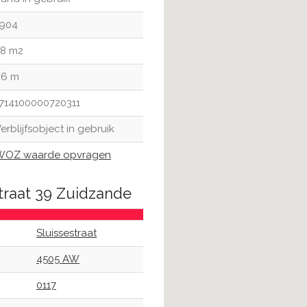
1904
78 m2
46 m
714100000720311
erblijfsobject in gebruik
WOZ waarde opvragen
straat 39 Zuidzande
Sluissestraat
4505 AW
0117