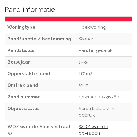
Pand informatie
Woningtype
Hoekwoning
Pandfunctie / bestemming
Wonen
Pandstatus
Pand in gebruik
Bouwjaar
1935
Oppervlakte pand
117 m2
Omtrek pand
53 m
Pand nummer
1714100000736760
Object status
Verblijfsobject in
gebruik
WOZ waarde Sluissestraat
WOZ waarde
57
opvragen