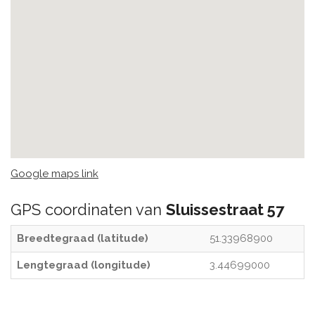
Google maps link
GPS coordinaten van
Sluissestraat 57
Breedtegraad (latitude)
51.33968900
Lengtegraad (longitude)
3.44699000