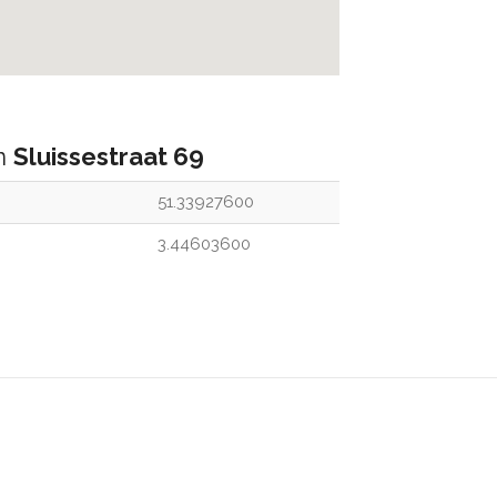
an
Sluissestraat 69
51.33927600
3.44603600