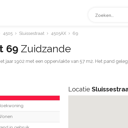
4505
Sluissestraat
4505AX
69
at 69
Zuidzande
het jaar 1902 met een oppervlakte van 57 m2. Het pand gele
Locatie
Sluissestra
Hoekwoning
Wonen
and in gebruik