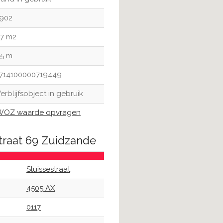
1902
57 m2
35 m
1714100000719449
erblijfsobject in gebruik
WOZ waarde opvragen
straat 69 Zuidzande
Sluissestraat
4505 AX
0117