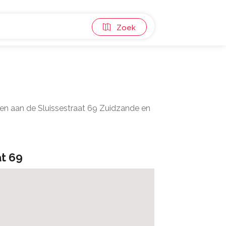
Zoek
gen aan de Sluissestraat 69 Zuidzande en
at 69