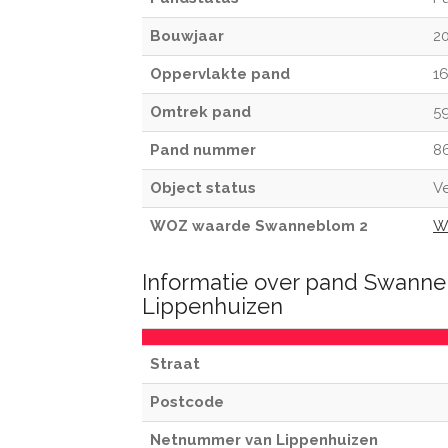
Bouwjaar
2
Oppervlakte pand
1
Omtrek pand
5
Pand nummer
8
Object status
Ve
WOZ waarde Swanneblom 2
W
Informatie over pand Swann
Lippenhuizen
Straat
Postcode
Netnummer van Lippenhuizen