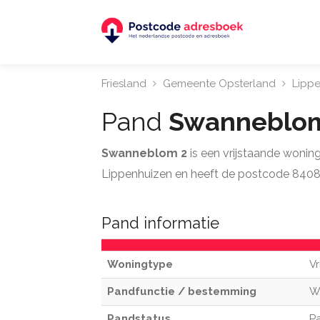
Friesland
Gemeente Opsterland
Lipp
Pand
Swanneblo
Swanneblom 2
is een vrijstaande woni
Lippenhuizen en heeft de postcode 8408
Pand informatie
Woningtype
Vr
Pandfunctie / bestemming
W
Pandstatus
Pa