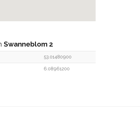
an
Swanneblom 2
53.01480900
6.08961200