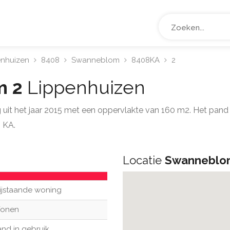
enhuizen
8408
Swanneblom
8408KA
2
m 2
Lippenhuizen
ng uit het jaar 2015 met een oppervlakte van 160 m2. Het pa
 KA.
Locatie
Swanneblo
ijstaande woning
onen
nd in gebruik