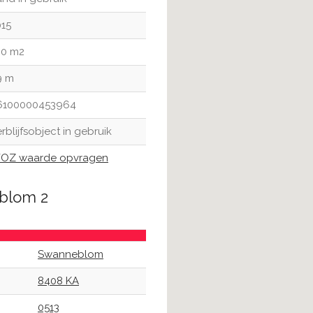
015
60 m2
9 m
6100000453964
rblijfsobject in gebruik
OZ waarde opvragen
eblom 2
Swanneblom
8408 KA
0513