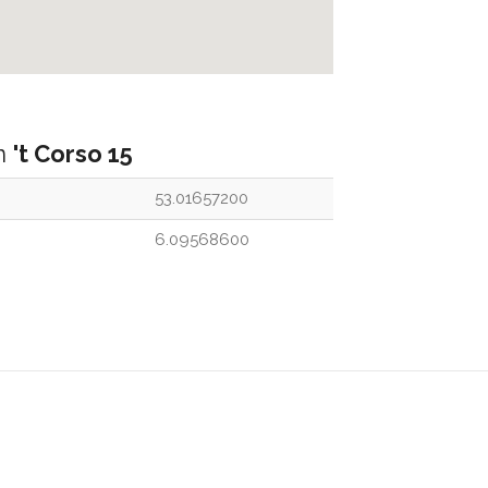
an
't Corso 15
53.01657200
6.09568600