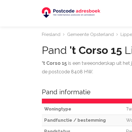
Friesland
Gemeente Opsterland
Lipp
Pand
't Corso 15
L
't Corso 15
is een tweeonder1kap uit het
de postcode 8408 HW.
Pand informatie
Woningtype
Tw
Pandfunctie / bestemming
W
Pandstatus
Pa