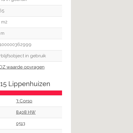
65
 m2
 m
100000362999
rblijfsobject in gebruik
Z waarde opvragen
o 15 Lippenhuizen
't Corso
8408 HW
0513