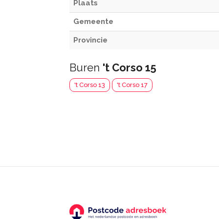
Plaats
Gemeente
Provincie
Buren
't Corso 15
't Corso 13
't Corso 17