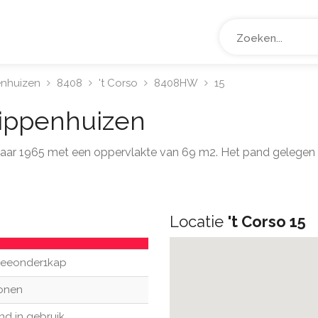
enhuizen
8408
't Corso
8408HW
15
ippenhuizen
 jaar 1965 met een oppervlakte van 69 m2. Het pand gelegen 
Locatie
't Corso 15
eeonder1kap
onen
nd in gebruik