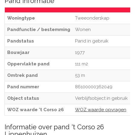
Pand informatie
Woningtype
Tweeonder1kap
Pandfunctie / bestemming
Wonen
Pandstatus
Pand in gebruik
Bouwjaar
1977
Oppervlakte pand
111 m2
Omtrek pand
53 m
Pand nummer
86100000362049
Object status
Verblijfsobject in gebruik
WOZ waarde 't Corso 26
WOZ waarde opvragen
Informatie over pand 't Corso 26
Lippenhuizen