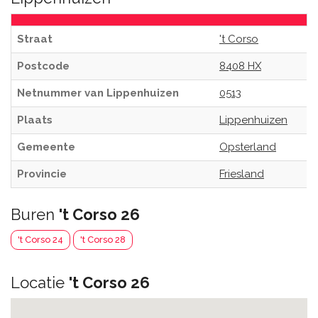
Straat
't Corso
Postcode
8408 HX
Netnummer van Lippenhuizen
0513
Plaats
Lippenhuizen
Gemeente
Opsterland
Provincie
Friesland
Buren
't Corso 26
't Corso 24
't Corso 28
Locatie
't Corso 26