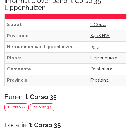
Informatie over pand 't Corso 35
Lippenhuizen
Straat
't Corso
Postcode
8408 HW
Netnummer van Lippenhuizen
0513
Plaats
Lippenhuizen
Gemeente
Opsterland
Provincie
Friesland
Buren
't Corso 35
't Corso 33
't Corso 34
Locatie
't Corso 35