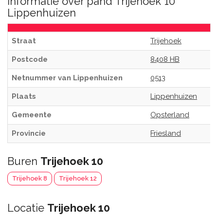
Informatie over pand Trijehoek 10
Lippenhuizen
Straat
Trijehoek
Postcode
8408 HB
Netnummer van Lippenhuizen
0513
Plaats
Lippenhuizen
Gemeente
Opsterland
Provincie
Friesland
Buren
Trijehoek 10
Trijehoek 8
Trijehoek 12
Locatie
Trijehoek 10