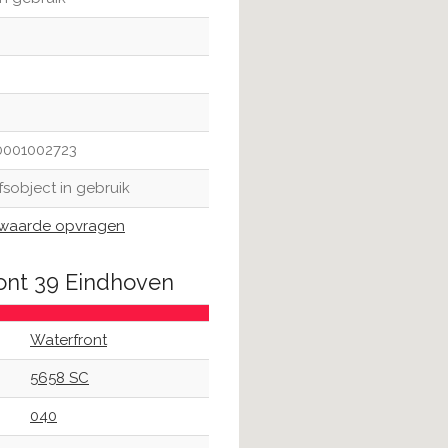
0001002723
jfsobject in gebruik
aarde opvragen
ont 39 Eindhoven
Waterfront
5658 SC
040