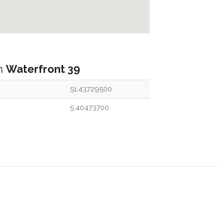
an
Waterfront 39
51.43729500
5.40473700