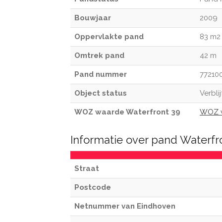
Bouwjaar
2009
Oppervlakte pand
83 m2
Omtrek pand
42 m
Pand nummer
77210
Object status
Verbli
WOZ waarde Waterfront 39
WOZ w
Informatie over pand Waterfr
Straat
Postcode
Netnummer van Eindhoven