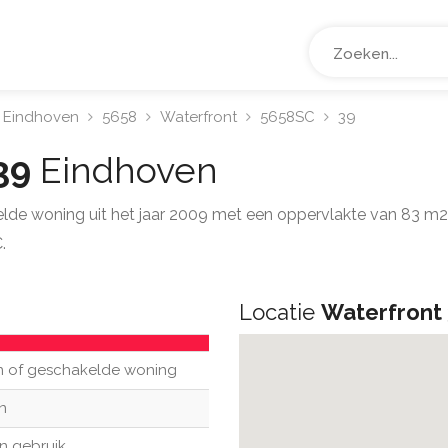
Eindhoven
5658
Waterfront
5658SC
39
 39
Eindhoven
elde woning uit het jaar 2009 met een oppervlakte van 83 m
.
Locatie
Waterfront
n of geschakelde woning
n
n gebruik