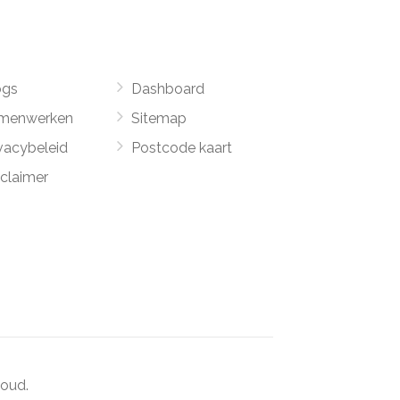
ogs
Dashboard
menwerken
Sitemap
vacybeleid
Postcode kaart
sclaimer
oud.