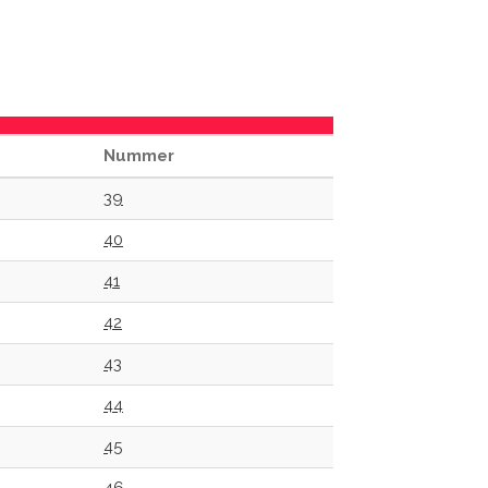
Nummer
39
40
41
42
43
44
45