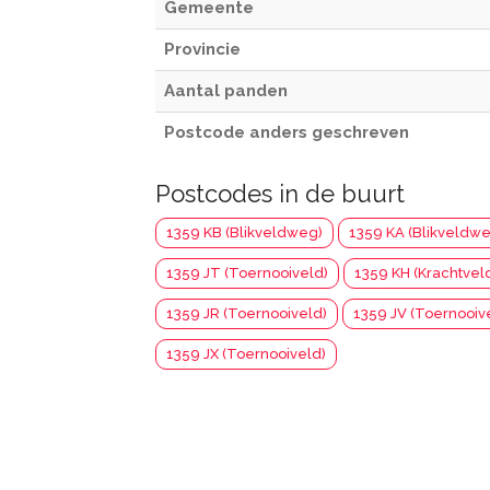
Gemeente
Provincie
Aantal panden
Postcode anders geschreven
Postcodes in de buurt
1359 KB (Blikveldweg)
1359 KA (Blikveldw
1359 JT (Toernooiveld)
1359 KH (Krachtvel
1359 JR (Toernooiveld)
1359 JV (Toernooiv
1359 JX (Toernooiveld)