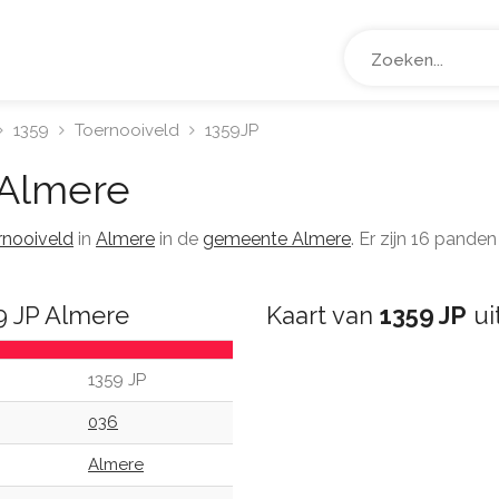
1359
Toernooiveld
1359JP
Almere
rnooiveld
in
Almere
in de
gemeente Almere
. Er zijn 16 pand
9 JP Almere
Kaart van
1359 JP
ui
1359 JP
036
Almere