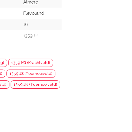
Almere
Flevoland
16
1359JP
eg)
1359 KG (Krachtveld)
d)
1359 JS (Toernooiveld)
eld)
1359 JN (Toernooiveld)