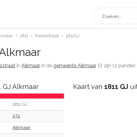
lkmaar
1811
Kanisstraat
1811GJ
Alkmaar
sstraat
in
Alkmaar
in de
gemeente Alkmaar
. Er zijn 12 pande
1 GJ Alkmaar
Kaart van
1811 GJ
ui
1811 GJ
072
Alkmaar