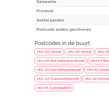
Gemeente
Provincie
Aantal panden
Postcode anders geschreven
Postcodes in de buurt
1811 GG (Geest)
1811 GH (Geest)
1811 K
1811 HA (Sint Katherijnenstraat)
1811 KA (Bag
1811 GV (Van Rietwijckstraat)
1811 KC (Gasth
1811 GZ (Clarissenbolwerk)
1811 GK (Schet
1811 KE (Canadaplein)