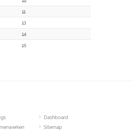
10
11
13
14
15
ogs
Dashboard
menwerken
Sitemap