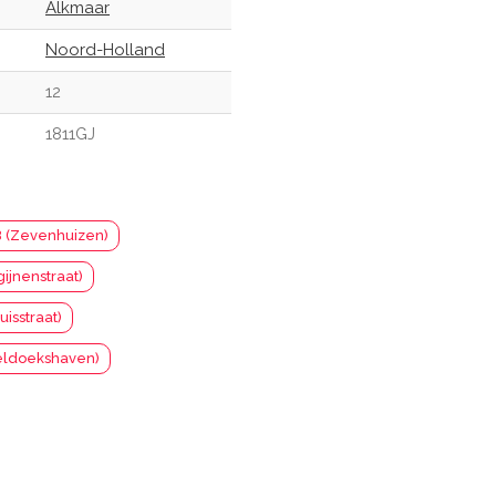
Alkmaar
Noord-Holland
12
1811GJ
B (Zevenhuizen)
ijnenstraat)
uisstraat)
eldoekshaven)