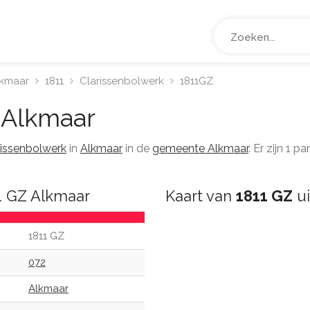
lkmaar
1811
Clarissenbolwerk
1811GZ
Alkmaar
rissenbolwerk
in
Alkmaar
in de
gemeente Alkmaar
. Er zijn 1
1 GZ Alkmaar
Kaart van
1811 GZ
ui
1811 GZ
072
Alkmaar