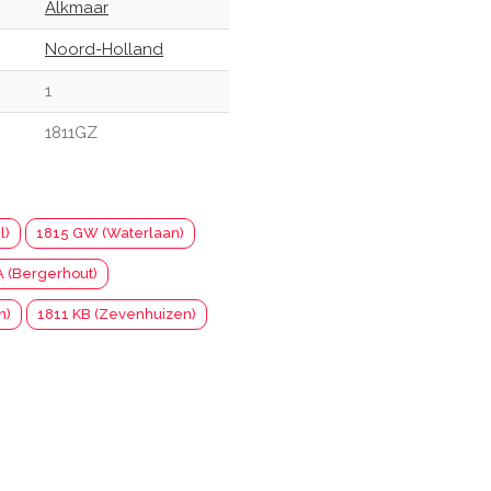
Alkmaar
Noord-Holland
1
1811GZ
l)
1815 GW (Waterlaan)
A (Bergerhout)
n)
1811 KB (Zevenhuizen)