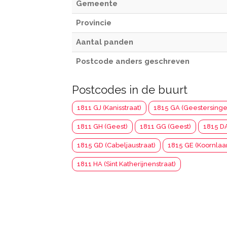
Gemeente
Provincie
Aantal panden
Postcode anders geschreven
Postcodes in de buurt
1811 GJ (Kanisstraat)
1815 GA (Geestersinge
1811 GH (Geest)
1811 GG (Geest)
1815 D
1815 GD (Cabeljaustraat)
1815 GE (Koornlaa
1811 HA (Sint Katherijnenstraat)