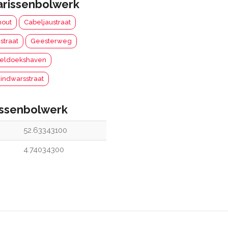
arissenbolwerk
hout
Cabeljaustraat
straat
Geesterweg
eldoekshaven
indwarsstraat
issenbolwerk
52.63343100
4.74034300