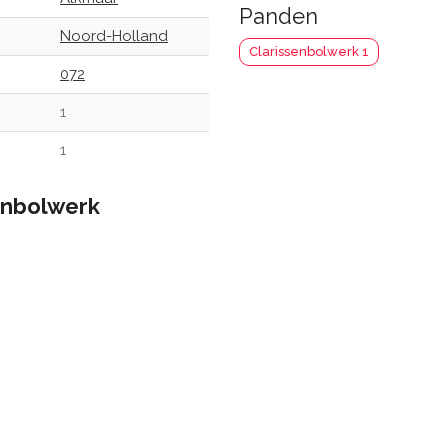
Panden
Noord-Holland
Clarissenbolwerk 1
072
1
1
enbolwerk