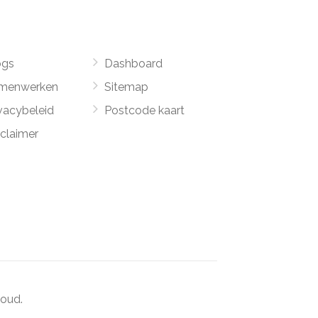
ogs
Dashboard
menwerken
Sitemap
vacybeleid
Postcode kaart
sclaimer
oud.