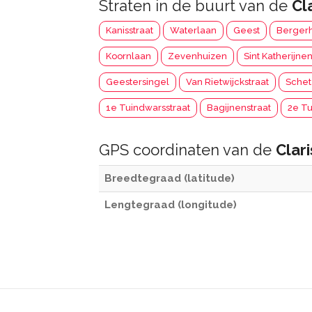
Straten in de buurt van de
Cl
Kanisstraat
Waterlaan
Geest
Berger
Koornlaan
Zevenhuizen
Sint Katherijnen
Geestersingel
Van Rietwijckstraat
Schet
1e Tuindwarsstraat
Bagijnenstraat
2e Tu
GPS coordinaten van de
Clar
Breedtegraad (latitude)
Lengtegraad (longitude)