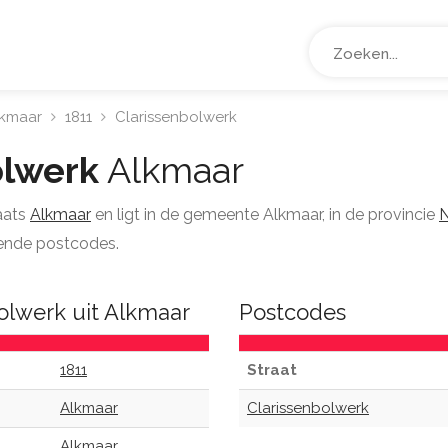
lkmaar
1811
Clarissenbolwerk
olwerk
Alkmaar
laats
Alkmaar
en ligt in de gemeente Alkmaar, in de provincie
N
lende postcodes.
bolwerk uit Alkmaar
Postcodes
1811
Straat
Alkmaar
Clarissenbolwerk
Alkmaar