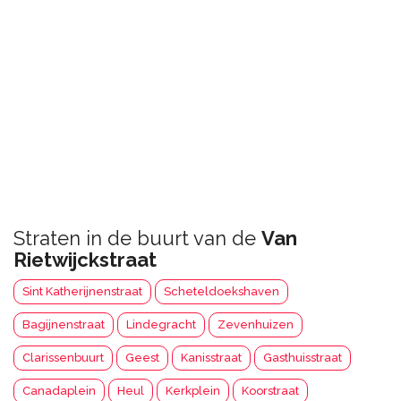
Straten in de buurt van de
Van
Rietwijckstraat
Sint Katherijnenstraat
Scheteldoekshaven
Bagijnenstraat
Lindegracht
Zevenhuizen
Clarissenbuurt
Geest
Kanisstraat
Gasthuisstraat
Canadaplein
Heul
Kerkplein
Koorstraat