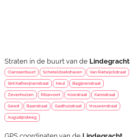
Straten in de buurt van de
Lindegracht
Clarissenbuurt
Scheteldoekshaven
Van Rietwijckstraat
Sint Katherijnenstraat
Heul
Bagijnenstraat
Zevenhuizen
Ritsevoort
Koorstraat
Kanisstraat
Geest
Baanstraat
Gasthuisstraat
Vrouwenstraat
Augustijnsteeg
GPS coordinaten van de
Lindegracht