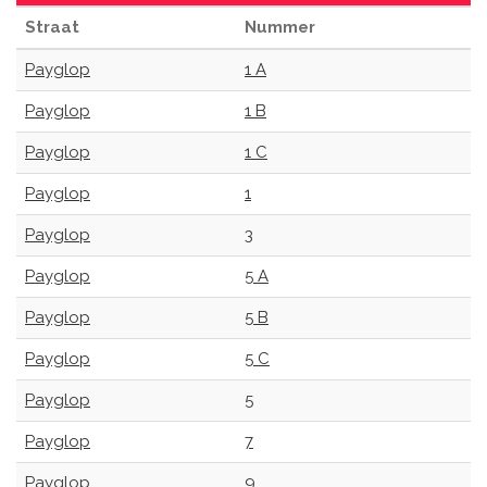
Straat
Nummer
Payglop
1 A
Payglop
1 B
Payglop
1 C
Payglop
1
Payglop
3
Payglop
5 A
Payglop
5 B
Payglop
5 C
Payglop
5
Payglop
7
Payglop
9