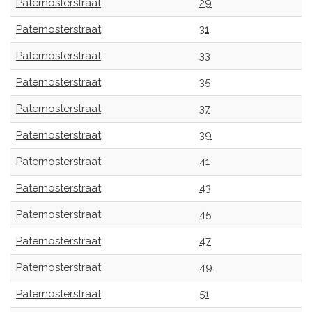
Paternosterstraat
29
Paternosterstraat
31
Paternosterstraat
33
Paternosterstraat
35
Paternosterstraat
37
Paternosterstraat
39
Paternosterstraat
41
Paternosterstraat
43
Paternosterstraat
45
Paternosterstraat
47
Paternosterstraat
49
Paternosterstraat
51