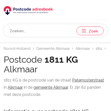
Zoek
Noord-Holland
Gemeente Alkmaar
Alkmaar
1811
P
Postcode
1811 KG
Alkmaar
1811 KG is de postcode van de straat
Paternosterstraat
in
Alkmaar
in de
gemeente Alkmaar
. Er zijn 82 panden
met deze postcode.