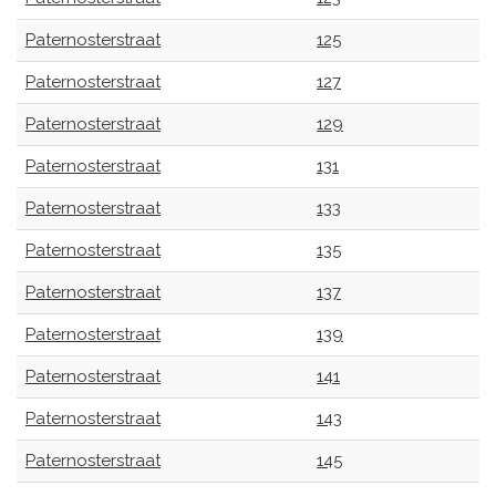
Paternosterstraat
125
Paternosterstraat
127
Paternosterstraat
129
Paternosterstraat
131
Paternosterstraat
133
Paternosterstraat
135
Paternosterstraat
137
Paternosterstraat
139
Paternosterstraat
141
Paternosterstraat
143
Paternosterstraat
145