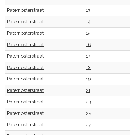
Paternosterstraat
13
Paternosterstraat
14
Paternosterstraat
15
Paternosterstraat
16
Paternosterstraat
17
Paternosterstraat
18
Paternosterstraat
19
Paternosterstraat
21
Paternosterstraat
23
Paternosterstraat
25
Paternosterstraat
27