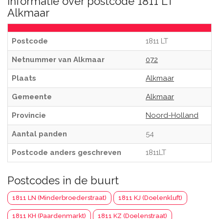
Informatie over postcode 1811 LT
Alkmaar
Postcode
1811 LT
Netnummer van Alkmaar
072
Plaats
Alkmaar
Gemeente
Alkmaar
Provincie
Noord-Holland
Aantal panden
54
Postcode anders geschreven
1811LT
Postcodes in de buurt
1811 LN (Minderbroederstraat)
1811 KJ (Doelenkluft)
1811 KH (Paardenmarkt)
1811 KZ (Doelenstraat)