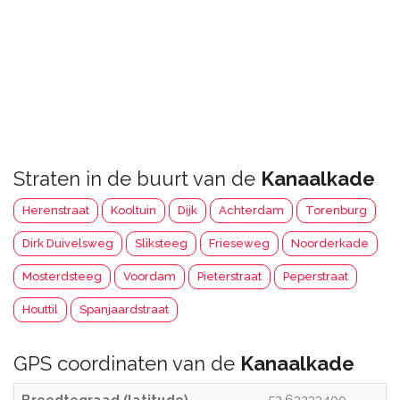
Straten in de buurt van de
Kanaalkade
Herenstraat
Kooltuin
Dijk
Achterdam
Torenburg
Dirk Duivelsweg
Sliksteeg
Frieseweg
Noorderkade
Mosterdsteeg
Voordam
Pieterstraat
Peperstraat
Houttil
Spanjaardstraat
GPS coordinaten van de
Kanaalkade