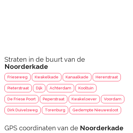
Straten in de buurt van de
Noorderkade
Frieseweg
Kwakelkade
Kanaalkade
Herenstraat
Pieterstraat
Dijk
Achterdam
Kooltuin
De Friese Poort
Peperstraat
Kwakeloever
Voordam
Dirk Duivelsweg
Torenburg
Gedempte Nieuwesloot
GPS coordinaten van de
Noorderkade