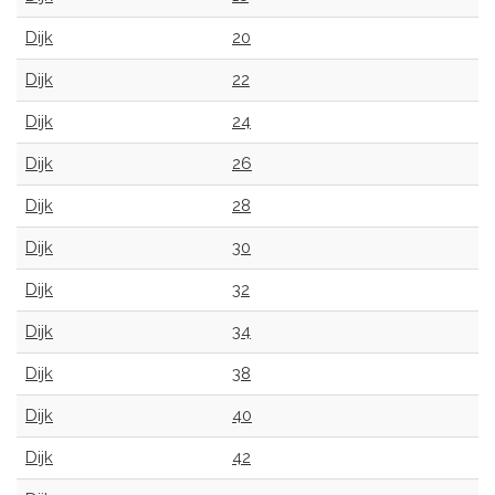
Dijk
20
Dijk
22
Dijk
24
Dijk
26
Dijk
28
Dijk
30
Dijk
32
Dijk
34
Dijk
38
Dijk
40
Dijk
42