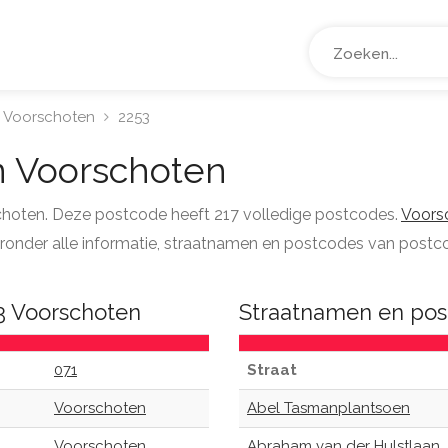
Voorschoten
2253
 Voorschoten
schoten. Deze postcode heeft 217 volledige postcodes.
Voors
hieronder alle informatie, straatnamen en postcodes van postc
3 Voorschoten
Straatnamen en pos
071
Straat
Voorschoten
Abel Tasmanplantsoen
Voorschoten
Abraham van der Hulstlaan