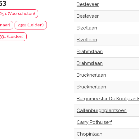
53
Bestevaer
254 (Voorschoten)
Bestevaer
naar)
2322 (Leiden)
Bizetlaan
331 (Leiden)
Bizetlaan
Brahmslaan
Brahmslaan
Brucknerlaan
Brucknerlaan
Burgemeester De Koolplant
Callenburghplantsoen
Carry Pothuiserf
Chopinlaan