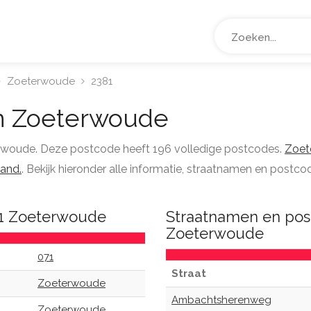
Zoeterwoude
2381
n Zoeterwoude
erwoude. Deze postcode heeft 196 volledige postcodes.
Zoet
and.
. Bekijk hieronder alle informatie, straatnamen en post
81 Zoeterwoude
Straatnamen en pos
Zoeterwoude
071
Straat
Zoeterwoude
Ambachtsherenweg
Zoeterwoude