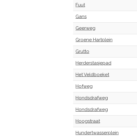
Fuut
Gans
Geerweg
Groene Hartplein
Grutto
Herderstasjepad
Het Veldboeket
Hofweg
Hondsdrafweg
Hondsdrafweg
Hoogstraat
Hundertwasserplein