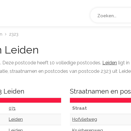
n
2323
 Leiden
n. Deze postcode heeft 10 volledige postcodes.
Leiden
ligt i
ormatie, straatnamen en postcodes van postcode 2323 uit Leide
3 Leiden
Straatnamen en pos
071
Straat
Leiden
Hofvlietweg
Leiden
Kruisherenweg