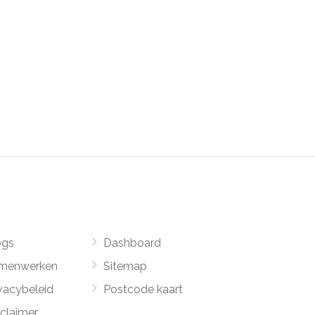
ogs
Dashboard
menwerken
Sitemap
vacybeleid
Postcode kaart
sclaimer