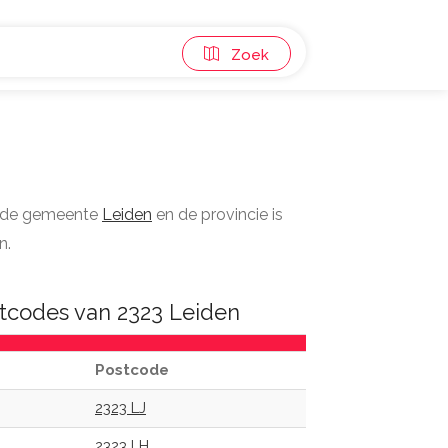
Zoek
n de gemeente
Leiden
en de provincie is
n.
tcodes van 2323 Leiden
Postcode
2323 LJ
2323 LH