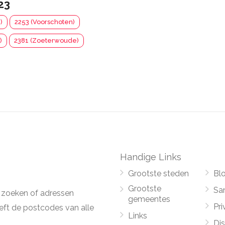
23
)
2253 (Voorschoten)
)
2381 (Zoeterwoude)
Handige Links
Grootste steden
Bl
Grootste
Sa
 zoeken of adressen
gemeentes
Pri
ft de postcodes van alle
Links
Di