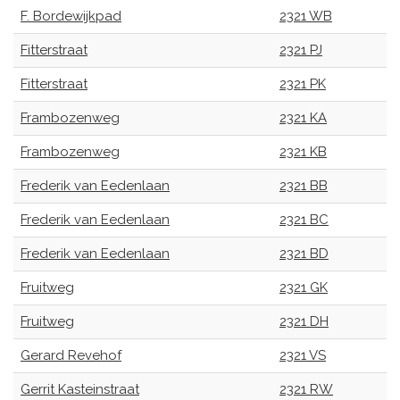
F. Bordewijkpad
2321 WB
Fitterstraat
2321 PJ
Fitterstraat
2321 PK
Frambozenweg
2321 KA
Frambozenweg
2321 KB
Frederik van Eedenlaan
2321 BB
Frederik van Eedenlaan
2321 BC
Frederik van Eedenlaan
2321 BD
Fruitweg
2321 GK
Fruitweg
2321 DH
Gerard Revehof
2321 VS
Gerrit Kasteinstraat
2321 RW