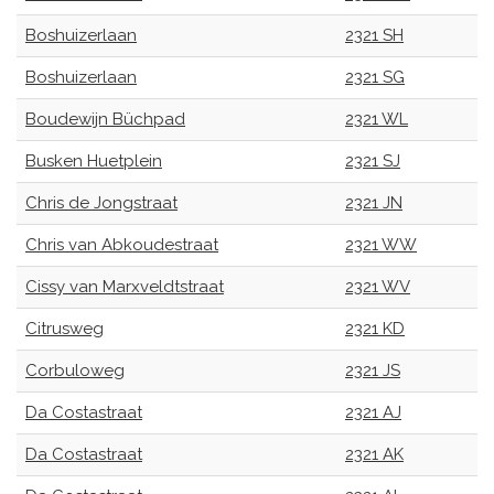
Boshuizerlaan
2321 SH
Boshuizerlaan
2321 SG
Boudewijn Büchpad
2321 WL
Busken Huetplein
2321 SJ
Chris de Jongstraat
2321 JN
Chris van Abkoudestraat
2321 WW
Cissy van Marxveldtstraat
2321 WV
Citrusweg
2321 KD
Corbuloweg
2321 JS
Da Costastraat
2321 AJ
Da Costastraat
2321 AK