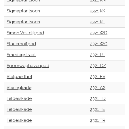
Sigmaplantsoen
2321 KN
Sigmaplantsoen
2321 KK
Sigmaplantsoen
2321 KL
Simon Vestdijkpad
2321 WD
Slauerhoffpad
2321 WG
Smederijstraat
2321 PL
Spoorweghavenpad
2321 CZ
Stalpaerthof
2321 EV
Staringkade
2321 AX
Telderskade
2321 TD
Telderskade
2321 TE
Telderskade
2321 TR