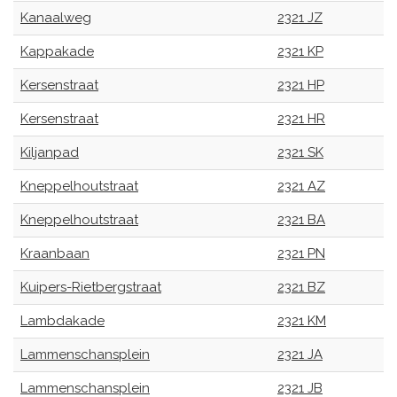
Kanaalweg
2321 JZ
Kappakade
2321 KP
Kersenstraat
2321 HP
Kersenstraat
2321 HR
Kiljanpad
2321 SK
Kneppelhoutstraat
2321 AZ
Kneppelhoutstraat
2321 BA
Kraanbaan
2321 PN
Kuipers-Rietbergstraat
2321 BZ
Lambdakade
2321 KM
Lammenschansplein
2321 JA
Lammenschansplein
2321 JB