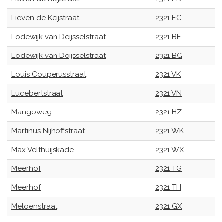
Lieven de Keijstraat
2321 EC
Lodewijk van Deijsselstraat
2321 BE
Lodewijk van Deijsselstraat
2321 BG
Louis Couperusstraat
2321 VK
Lucebertstraat
2321 VN
Mangoweg
2321 HZ
Martinus Nijhoffstraat
2321 WK
Max Velthuijskade
2321 WX
Meerhof
2321 TG
Meerhof
2321 TH
Meloenstraat
2321 GX