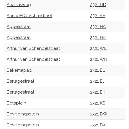
Ananasweg
2321 DD
Annie M.G. Schmidthof
2321 VV
Appelstraat
2321 HA
Appelstraat
2321 HB
Arthur van Schendelstraat
2321 WE
Arthur van Schendelstraat
2321 WH
Bakemapad
2321 EL
Berlagestraat
2321 EJ
Berlagestraat
2321 EK
Bètaplein
2321 KS
Bevrijdingsplein
2321 BW
Bevrijdingsplein
2321 BX