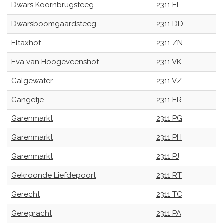
Dwars Koornbrugsteeg
2311 EL
Dwarsboomgaardsteeg
2311 DD
Eltaxhof
2311 ZN
Eva van Hoogeveenshof
2311 VK
Galgewater
2311 VZ
Gangetje
2311 ER
Garenmarkt
2311 PG
Garenmarkt
2311 PH
Garenmarkt
2311 PJ
Gekroonde Liefdepoort
2311 RT
Gerecht
2311 TC
Geregracht
2311 PA