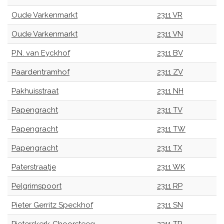
Oude Varkenmarkt
2311 VR
Oude Varkenmarkt
2311 VN
P.N. van Eyckhof
2311 BV
Paardentramhof
2311 ZV
Pakhuisstraat
2311 NH
Papengracht
2311 TV
Papengracht
2311 TW
Papengracht
2311 TX
Paterstraatje
2311 WK
Pelgrimspoort
2311 RP
Pieter Gerritz Speckhof
2311 SN