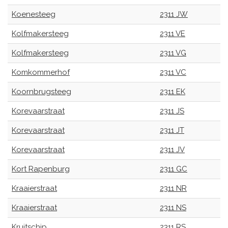
Koenesteeg
2311 JW
Kolfmakersteeg
2311 VE
Kolfmakersteeg
2311 VG
Komkommerhof
2311 VC
Koornbrugsteeg
2311 EK
Korevaarstraat
2311 JS
Korevaarstraat
2311 JT
Korevaarstraat
2311 JV
Kort Rapenburg
2311 GC
Kraaierstraat
2311 NR
Kraaierstraat
2311 NS
Kruitschip
2311 RS