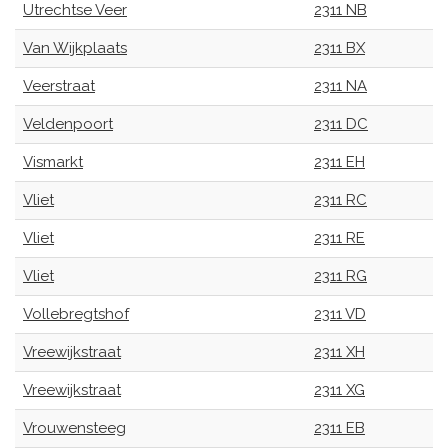
Utrechtse Veer
2311 NB
Van Wijkplaats
2311 BX
Veerstraat
2311 NA
Veldenpoort
2311 DC
Vismarkt
2311 EH
Vliet
2311 RC
Vliet
2311 RE
Vliet
2311 RG
Vollebregtshof
2311 VD
Vreewijkstraat
2311 XH
Vreewijkstraat
2311 XG
Vrouwensteeg
2311 EB