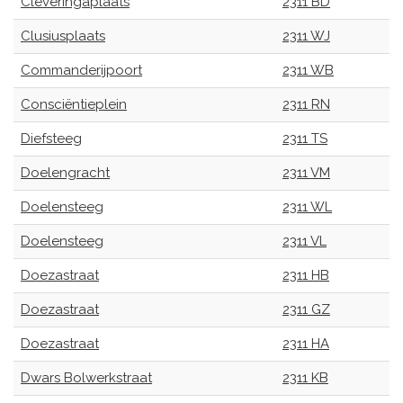
Cleveringaplaats
2311 BD
Clusiusplaats
2311 WJ
Commanderijpoort
2311 WB
Consciëntieplein
2311 RN
Diefsteeg
2311 TS
Doelengracht
2311 VM
Doelensteeg
2311 WL
Doelensteeg
2311 VL
Doezastraat
2311 HB
Doezastraat
2311 GZ
Doezastraat
2311 HA
Dwars Bolwerkstraat
2311 KB