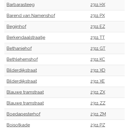
Barbarasteeg
2311 HX
Barend van Namenshof
2311 PX
Begijnhof
2311 EZ
Berkendaalstraatje
2311 TT
Bethaniehof
2311 GT
Bethlehemshof
2311 KC
Bilderdijkstraat
2311 XD
Bilderdijkstraat
2311 XE
Blauwe tramstraat
2311 ZX
Blauwe tramstraat
2311 ZZ
Boedapesterhof
2311 ZM
Boisotkade
2311 PZ