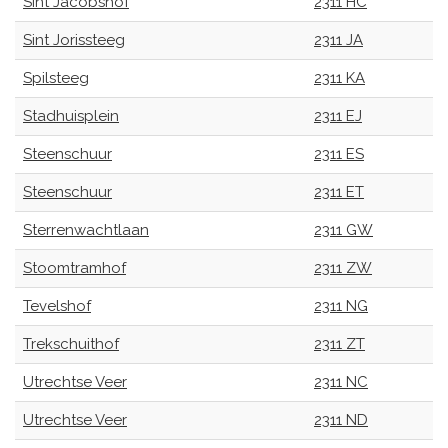
Sint Jacobshof
2311 HC
Sint Jorissteeg
2311 JA
Spilsteeg
2311 KA
Stadhuisplein
2311 EJ
Steenschuur
2311 ES
Steenschuur
2311 ET
Sterrenwachtlaan
2311 GW
Stoomtramhof
2311 ZW
Tevelshof
2311 NG
Trekschuithof
2311 ZT
Utrechtse Veer
2311 NC
Utrechtse Veer
2311 ND