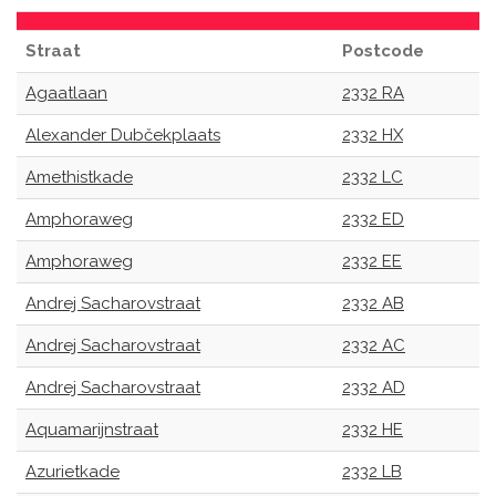
Straat
Postcode
Agaatlaan
2332 RA
Alexander Dubčekplaats
2332 HX
Amethistkade
2332 LC
Amphoraweg
2332 ED
Amphoraweg
2332 EE
Andrej Sacharovstraat
2332 AB
Andrej Sacharovstraat
2332 AC
Andrej Sacharovstraat
2332 AD
Aquamarijnstraat
2332 HE
Azurietkade
2332 LB