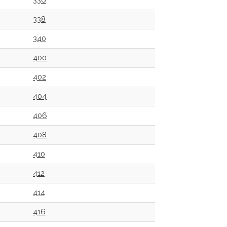
336
338
340
400
402
404
406
408
410
412
414
416