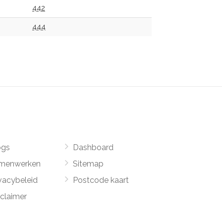
442
444
ogs
Dashboard
menwerken
Sitemap
vacybeleid
Postcode kaart
sclaimer