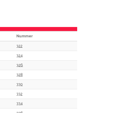
Nummer
322
324
326
328
330
332
334