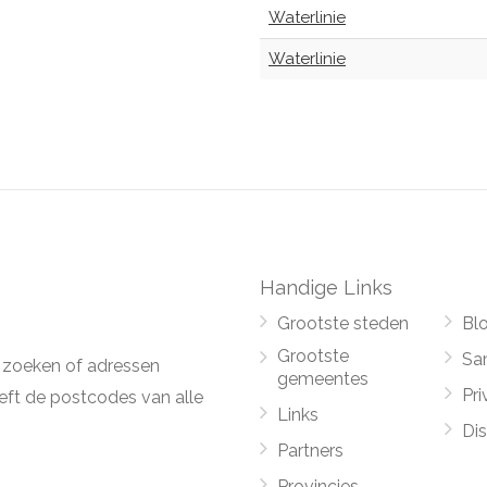
Waterlinie
Waterlinie
Handige Links
Grootste steden
Bl
Grootste
Sa
 zoeken of adressen
gemeentes
Pri
ft de postcodes van alle
Links
Di
Partners
Provincies