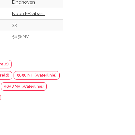
Eindhoven
Noord-Brabant
33
5658NV
reld)
reld)
5658 NT (Waterlinie)
5658 NR (Waterlinie)