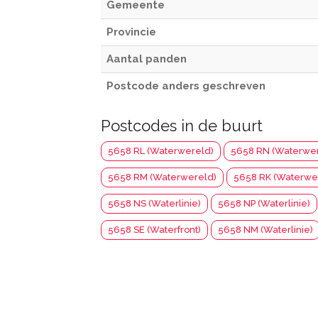
Gemeente
Provincie
Aantal panden
Postcode anders geschreven
Postcodes in de buurt
5658 RL (Waterwereld)
5658 RN (Waterwe
5658 RM (Waterwereld)
5658 RK (Waterwe
5658 NS (Waterlinie)
5658 NP (Waterlinie)
5658 SE (Waterfront)
5658 NM (Waterlinie)