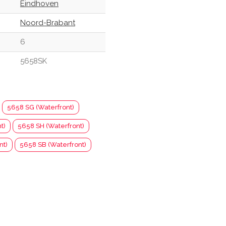
Eindhoven
Noord-Brabant
6
5658SK
5658 SG (Waterfront)
t)
5658 SH (Waterfront)
nt)
5658 SB (Waterfront)