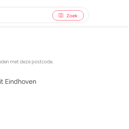
Zoek
panden met deze postcode.
it Eindhoven