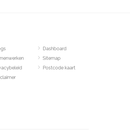
ogs
Dashboard
menwerken
Sitemap
vacybeleid
Postcode kaart
sclaimer