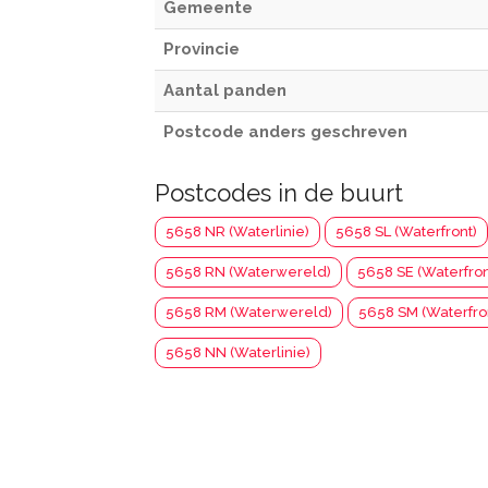
Gemeente
Provincie
Aantal panden
Postcode anders geschreven
Postcodes in de buurt
5658 NR (Waterlinie)
5658 SL (Waterfront)
5658 RN (Waterwereld)
5658 SE (Waterfron
5658 RM (Waterwereld)
5658 SM (Waterfro
5658 NN (Waterlinie)