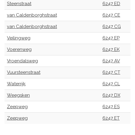
Steenstraat
6247 ED
van Caldenborghstraat
6247 CE
van Caldenborghstraat
6247 CG
Veilingweg
6247 EP
Voerenweg
6247 EK
Vroendalsweg
6247 AV
Vuursteenstraat
6247 CT
Waterrijk
6247 CL
Weegsken
6247 DX
Zeepweg
6247 ES
Zeepweg
6247 ET