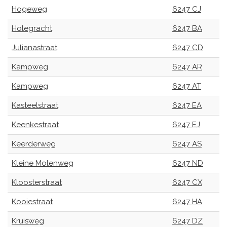
Hogeweg
6247 CJ
Holegracht
6247 BA
Julianastraat
6247 CD
Kampweg
6247 AR
Kampweg
6247 AT
Kasteelstraat
6247 EA
Keenkestraat
6247 EJ
Keerderweg
6247 AS
Kleine Molenweg
6247 ND
Kloosterstraat
6247 CX
Kooiestraat
6247 HA
Kruisweg
6247 DZ