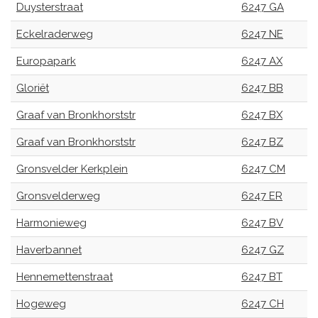
Duysterstraat
6247 GA
Eckelraderweg
6247 NE
Europapark
6247 AX
Gloriët
6247 BB
Graaf van Bronkhorststr
6247 BX
Graaf van Bronkhorststr
6247 BZ
Gronsvelder Kerkplein
6247 CM
Gronsvelderweg
6247 ER
Harmonieweg
6247 BV
Haverbannet
6247 GZ
Hennemettenstraat
6247 BT
Hogeweg
6247 CH