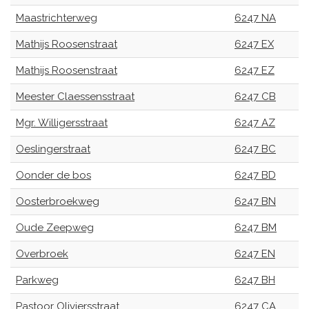
Maastrichterweg
6247 NA
Mathijs Roosenstraat
6247 EX
Mathijs Roosenstraat
6247 EZ
Meester Claessensstraat
6247 CB
Mgr. Willigersstraat
6247 AZ
Oeslingerstraat
6247 BC
Oonder de bos
6247 BD
Oosterbroekweg
6247 BN
Oude Zeepweg
6247 BM
Overbroek
6247 EN
Parkweg
6247 BH
Pastoor Oliviersstraat
6247 CA