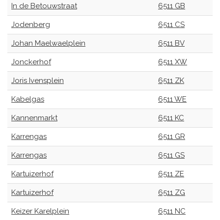
In de Betouwstraat
6511 GB
Jodenberg
6511 CS
Johan Maelwaelplein
6511 BV
Jonckerhof
6511 XW
Joris Ivensplein
6511 ZK
Kabelgas
6511 WE
Kannenmarkt
6511 KC
Karrengas
6511 GR
Karrengas
6511 GS
Kartuizerhof
6511 ZE
Kartuizerhof
6511 ZG
Keizer Karelplein
6511 NC