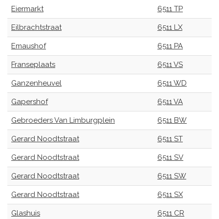
Eiermarkt
6511 TP
Eilbrachtstraat
6511 LX
Emaushof
6511 PA
Franseplaats
6511 VS
Ganzenheuvel
6511 WD
Gapershof
6511 VA
Gebroeders Van Limburgplein
6511 BW
Gerard Noodtstraat
6511 ST
Gerard Noodtstraat
6511 SV
Gerard Noodtstraat
6511 SW
Gerard Noodtstraat
6511 SX
Glashuis
6511 CR