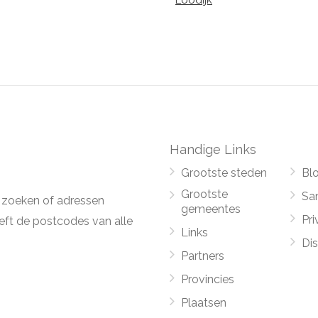
Loodijk
Handige Links
Grootste steden
Bl
Grootste
Sa
 zoeken of adressen
gemeentes
Pri
ft de postcodes van alle
Links
Di
Partners
Provincies
Plaatsen