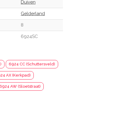
Duiven
Gelderland
8
6924SC
)
6924 CC (Schuttersveld)
24 AX (Kerkpad)
6924 AW (Sloetstraat)