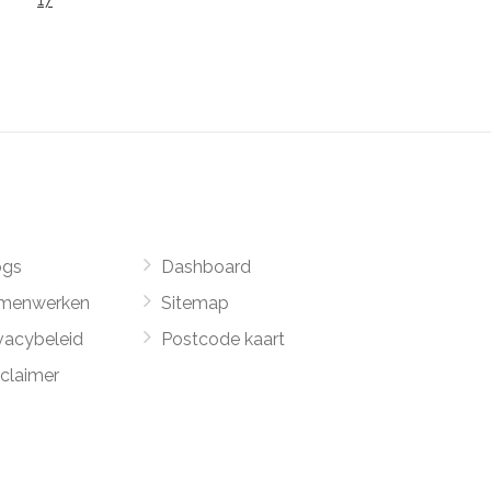
17
ogs
Dashboard
menwerken
Sitemap
vacybeleid
Postcode kaart
sclaimer