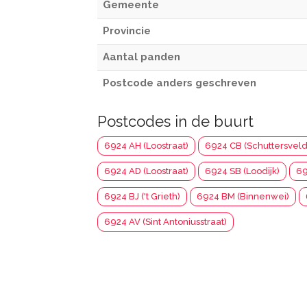
Gemeente
Provincie
Aantal panden
Postcode anders geschreven
Postcodes in de buurt
6924 AH (Loostraat)
6924 CB (Schuttersveld
6924 AD (Loostraat)
6924 SB (Loodijk)
69
6924 BJ ('t Grieth)
6924 BM (Binnenwei)
6924 AV (Sint Antoniusstraat)