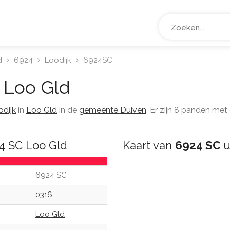
d
6924
Loodijk
6924SC
Loo Gld
odijk
in
Loo Gld
in de
gemeente Duiven
. Er zijn 8 panden me
4 SC Loo Gld
Kaart van
6924 SC
u
6924 SC
0316
Loo Gld