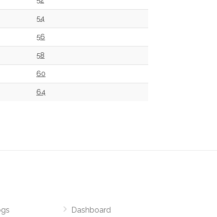
52
54
56
58
60
64
ogs
Dashboard