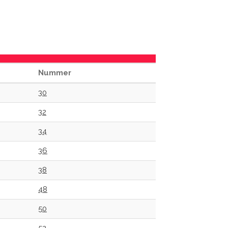
Nummer
30
32
34
36
38
48
50