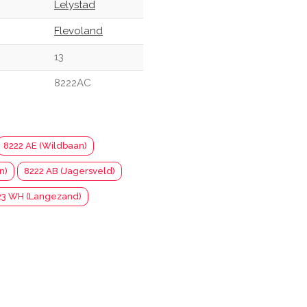
Lelystad
Flevoland
13
8222AC
8222 AE (Wildbaan)
n)
8222 AB (Jagersveld)
23 WH (Langezand)