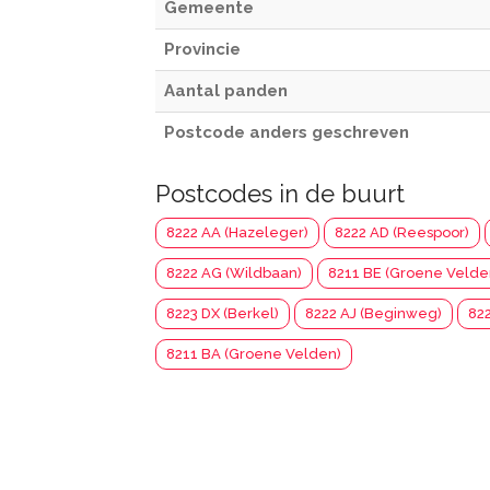
Gemeente
Provincie
Aantal panden
Postcode anders geschreven
Postcodes in de buurt
8222 AA (Hazeleger)
8222 AD (Reespoor)
8222 AG (Wildbaan)
8211 BE (Groene Velde
8223 DX (Berkel)
8222 AJ (Beginweg)
82
8211 BA (Groene Velden)