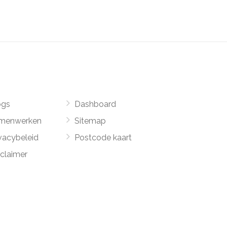
ogs
Dashboard
menwerken
Sitemap
vacybeleid
Postcode kaart
sclaimer