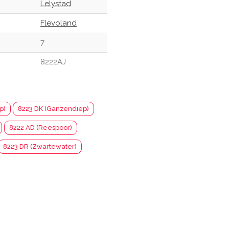
Lelystad
Flevoland
7
8222AJ
p)
8223 DK (Ganzendiep)
8222 AD (Reespoor)
8223 DR (Zwartewater)