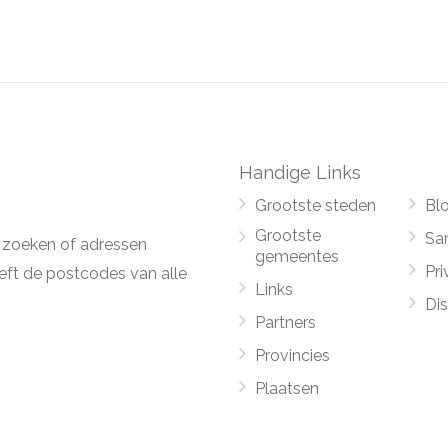
Handige Links
Grootste steden
Bl
Grootste
Sa
 zoeken of adressen
gemeentes
Pri
ft de postcodes van alle
Links
Di
Partners
Provincies
Plaatsen