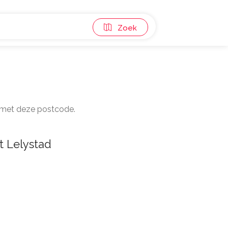
Zoek
n met deze postcode.
t Lelystad