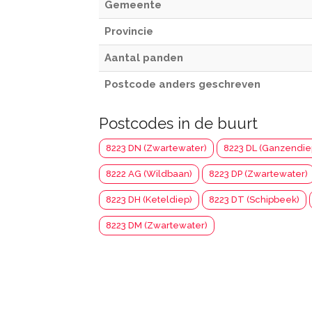
Gemeente
Provincie
Aantal panden
Postcode anders geschreven
Postcodes in de buurt
8223 DN (Zwartewater)
8223 DL (Ganzendie
8222 AG (Wildbaan)
8223 DP (Zwartewater)
8223 DH (Keteldiep)
8223 DT (Schipbeek)
8223 DM (Zwartewater)