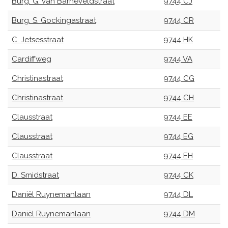
Burg. G. van Barneveldstraat
9744 CJ
Burg. S. Gockingastraat
9744 CR
C. Jetsesstraat
9744 HK
Cardiffweg
9744 VA
Christinastraat
9744 CG
Christinastraat
9744 CH
Clausstraat
9744 EE
Clausstraat
9744 EG
Clausstraat
9744 EH
D. Smidstraat
9744 CK
Daniël Ruynemanlaan
9744 DL
Daniël Ruynemanlaan
9744 DM