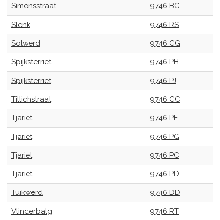
Simonsstraat
9746 BG
Slenk
9746 RS
Solwerd
9746 CG
Spijksterriet
9746 PH
Spijksterriet
9746 PJ
Tillichstraat
9746 CC
Tjariet
9746 PE
Tjariet
9746 PG
Tjariet
9746 PC
Tjariet
9746 PD
Tuikwerd
9746 DD
Vlinderbalg
9746 RT