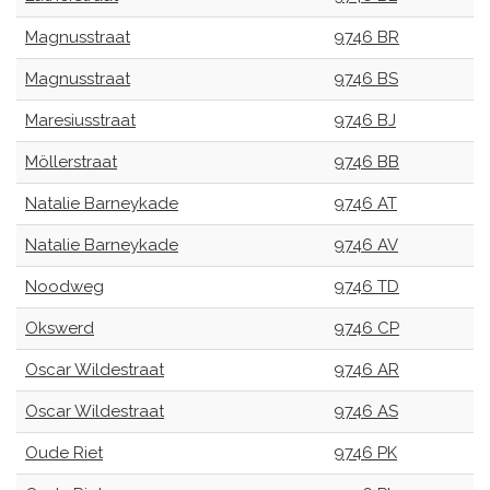
Magnusstraat
9746 BR
Magnusstraat
9746 BS
Maresiusstraat
9746 BJ
Möllerstraat
9746 BB
Natalie Barneykade
9746 AT
Natalie Barneykade
9746 AV
Noodweg
9746 TD
Okswerd
9746 CP
Oscar Wildestraat
9746 AR
Oscar Wildestraat
9746 AS
Oude Riet
9746 PK