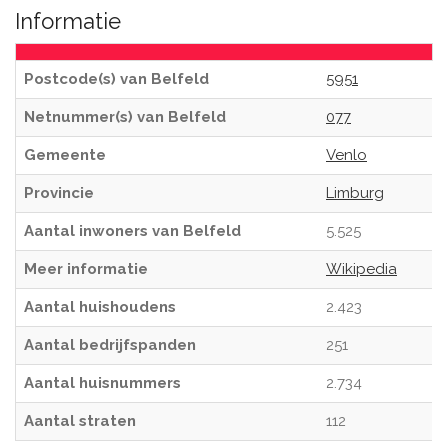
Informatie
Postcode(s) van Belfeld
5951
Netnummer(s) van Belfeld
077
Gemeente
Venlo
Provincie
Limburg
Aantal inwoners van Belfeld
5.525
Meer informatie
Wikipedia
Aantal huishoudens
2.423
Aantal bedrijfspanden
251
Aantal huisnummers
2.734
Aantal straten
112