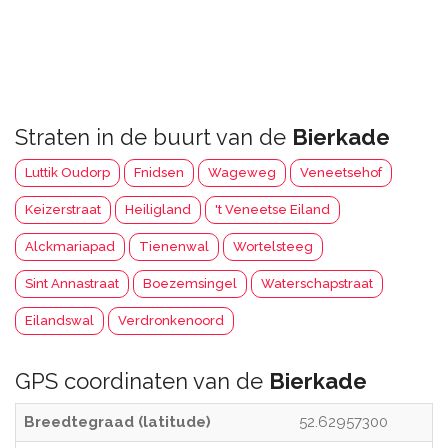
Straten in de buurt van de
Bierkade
Luttik Oudorp
Fnidsen
Wageweg
Veneetsehof
Keizerstraat
Heiligland
't Veneetse Eiland
Alckmariapad
Tienenwal
Wortelsteeg
Sint Annastraat
Boezemsingel
Waterschapstraat
Eilandswal
Verdronkenoord
GPS coordinaten van de
Bierkade
Breedtegraad (latitude)
52.62957300