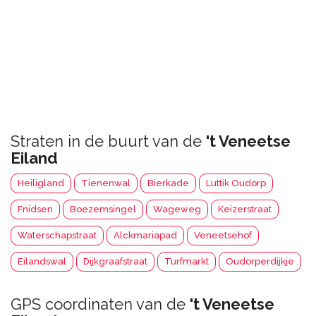
Straten in de buurt van de
't Veneetse
Eiland
Heiligland
Tienenwal
Bierkade
Luttik Oudorp
Fnidsen
Boezemsingel
Wageweg
Keizerstraat
Waterschapstraat
Alckmariapad
Veneetsehof
Eilandswal
Dijkgraafstraat
Turfmarkt
Oudorperdijkje
GPS coordinaten van de
't Veneetse