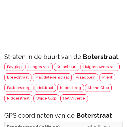
Straten in de buurt van de
Boterstraat
Payglop
Langestraat
Kraanbuurt
Huigbrouwerstraat
Breedstraat
Magdalenenstraat
Waagplein
Mient
Pastoorsteeg
Hofstraat
Kapelsteeg
Kleine Glop
Ridderstraat
Wijde Glop
Het Vijvertje
GPS coordinaten van de
Boterstraat