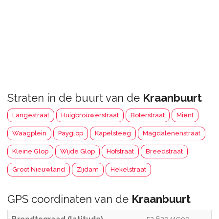
Straten in de buurt van de
Kraanbuurt
Langestraat
Huigbrouwerstraat
Boterstraat
Mient
Waagplein
Payglop
Kapelsteeg
Magdalenenstraat
Kleine Glop
Wijde Glop
Hofstraat
Breedstraat
Groot Nieuwland
Zijdam
Hekelstraat
GPS coordinaten van de
Kraanbuurt