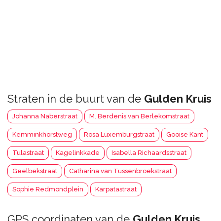
Straten in de buurt van de
Gulden Kruis
Johanna Naberstraat
M. Berdenis van Berlekomstraat
Kemminkhorstweg
Rosa Luxemburgstraat
Gooise Kant
Tulastraat
Kagelinkkade
Isabella Richaardsstraat
Geelbekstraat
Catharina van Tussenbroekstraat
Sophie Redmondplein
Karpatastraat
GPS coordinaten van de
Gulden Kruis