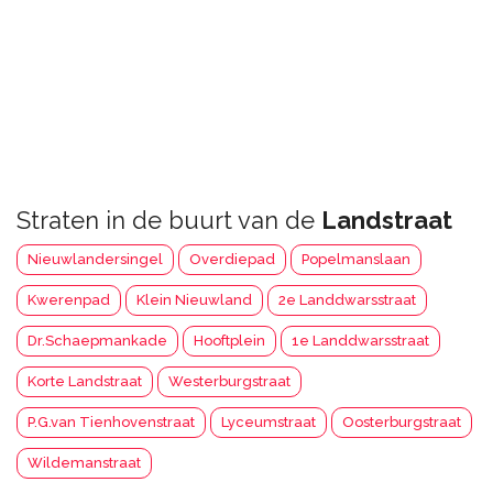
Straten in de buurt van de
Landstraat
Nieuwlandersingel
Overdiepad
Popelmanslaan
Kwerenpad
Klein Nieuwland
2e Landdwarsstraat
Dr.Schaepmankade
Hooftplein
1e Landdwarsstraat
Korte Landstraat
Westerburgstraat
P.G.van Tienhovenstraat
Lyceumstraat
Oosterburgstraat
Wildemanstraat