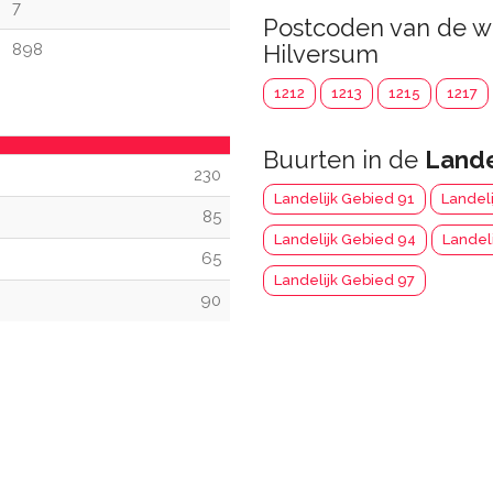
7
Postcoden van de w
898
Hilversum
1212
1213
1215
1217
Buurten in de
Lande
230
Landelijk Gebied 91
Landel
85
Landelijk Gebied 94
Landel
65
Landelijk Gebied 97
90