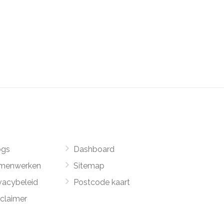
ogs
Dashboard
menwerken
Sitemap
vacybeleid
Postcode kaart
sclaimer