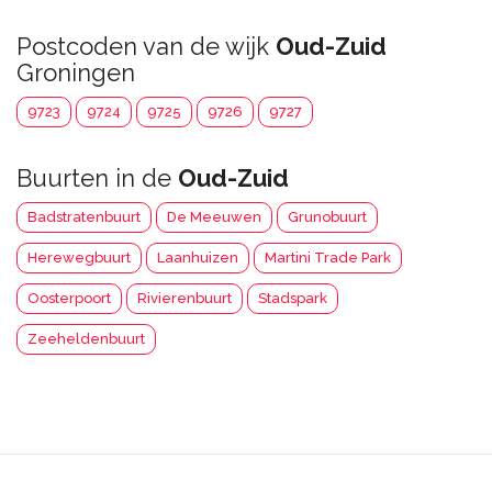
Postcoden van de wijk
Oud-Zuid
Groningen
9723
9724
9725
9726
9727
Buurten in de
Oud-Zuid
Badstratenbuurt
De Meeuwen
Grunobuurt
Herewegbuurt
Laanhuizen
Martini Trade Park
Oosterpoort
Rivierenbuurt
Stadspark
Zeeheldenbuurt