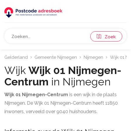
Zoek
Gelderland
Gemeente Nijmegen
Nijmegen
Wijk 01 N
Wijk
Wijk 01 Nijmegen-
Centrum
in Nijmegen
Wijk 01 Nijmegen-Centrum
is een wijk in de plaats
Nijmegen. De Wijk 01 Nijmegen-Centrum heeft 11850
inwoners, verveeld over 9040 huishoudens.