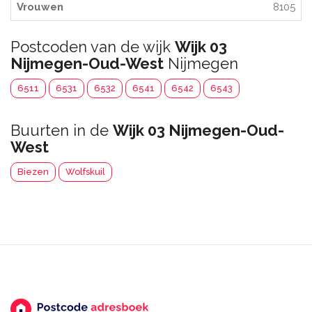
Vrouwen
8105
Postcoden van de wijk
Wijk 03
Nijmegen-Oud-West
Nijmegen
6511
6531
6532
6541
6542
6543
Buurten in de
Wijk 03 Nijmegen-Oud-
West
Biezen
Wolfskuil